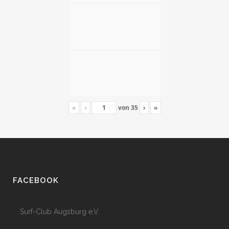
«
‹
von
35
›
»
FACEBOOK
Surf-Club Augsburg e.V.