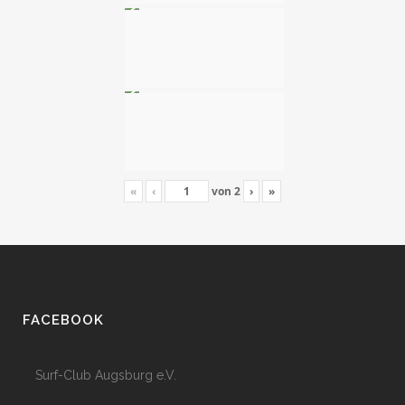
«
‹
von
2
›
»
FACEBOOK
Surf-Club Augsburg e.V.