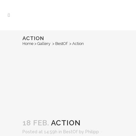
ACTION
Home
>
Gallery
>
BestOf
>
Action
18 FEB.
ACTION
Posted at 14:59h
in
BestOf
by
Philipp