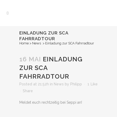
EINLADUNG ZUR SCA
FAHRRADTOUR
Home
>
News
>
Einladung zur SCA Fahrradtour
16 MAI
EINLADUNG
ZUR SCA
FAHRRADTOUR
Posted at 21:52h
in
News
by
Philipp
1
Like
Share
Meldet euch rechtzeitig bei Seppi an!