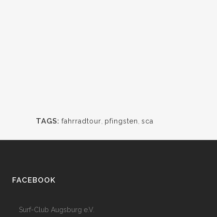
TAGS:
fahrradtour
,
pfingsten
,
sca
FACEBOOK
Surf-Club Augsburg e.V.