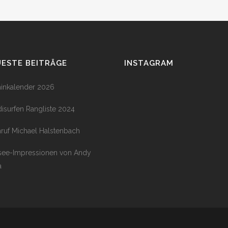
ESTE BEITRÄGE
INSTAGRAM
inkalender 2026
isurfen Rangliste 2024
ruf Michael Halstenbach
see-Impressionen von Andy
a