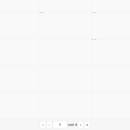
«
‹
von
4
›
»