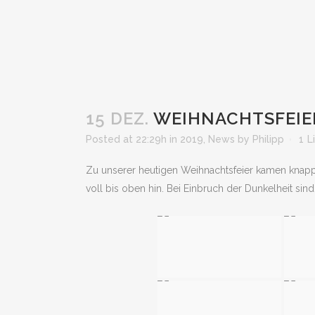
15 DEZ.
WEIHNACHTSFEIER
Posted at 22:29h
in
2019
,
News
by
Philipp
1
L
Zu unserer heutigen Weihnachtsfeier kamen knapp
voll bis oben hin. Bei Einbruch der Dunkelheit s