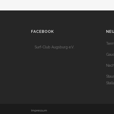
FACEBOOK
NEU
Term
Surf-Club Augsburg e.V.
Gaud
Nach
Stau
Stall
Impressum