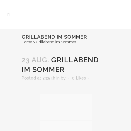
GRILLABEND IM SOMMER
Home
>
Grillabend im Sommer
23 AUG.
GRILLABEND
IM SOMMER
Posted at 23:54h
in
by
0
Likes