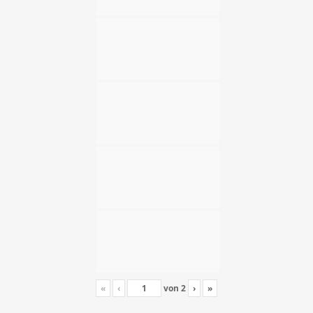
«
‹
von
2
›
»