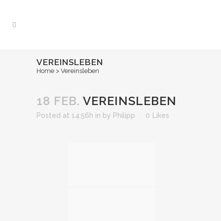
VEREINSLEBEN
Home
>
Vereinsleben
18 FEB.
VEREINSLEBEN
Posted at 14:56h
in
by
Philipp
0
Likes