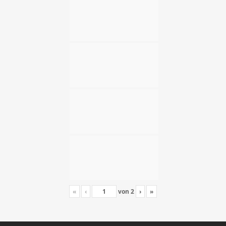
«
‹
von
2
›
»