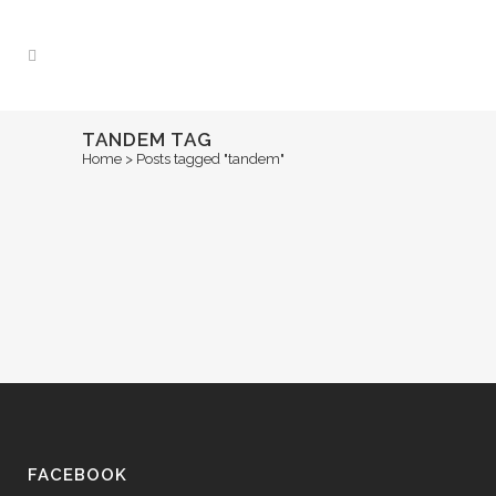
TANDEM TAG
Home
>
Posts tagged "tandem"
22 MAI, 2018
IN
2018
Tandem-Session an
Pfingsten
FACEBOOK